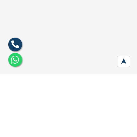
➤
EMAAR EBD 114